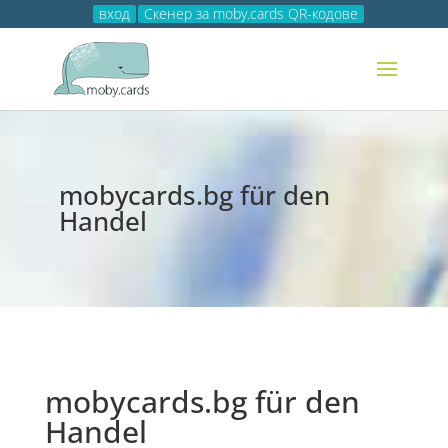
вход
Скенер за moby.cards QR-кодове
mobycards.bg für den
Handel
mobycards.bg für den
Handel