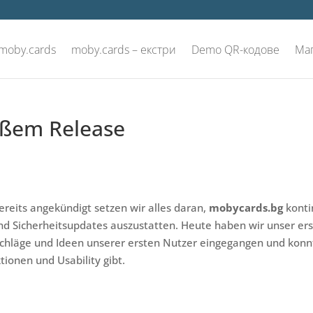
 moby.cards
moby.cards – екстри
Demo QR-кодове
Ма
oßem Release
reits angekündigt setzen wir alles daran,
mobycards.bg
konti
und Sicherheitsupdates auszustatten. Heute haben wir unser e
schläge und Ideen unserer ersten Nutzer eingegangen und konn
tionen und Usability gibt.