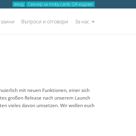
вход
Скенер за moby.cards QR-кодове
газини
Въпроси и отговори
За нас
nuierlich mit neuen Funktionen, einer sich
rstes großen Release nach unserem Launch
ten vieles davon umsetzen. Wir wollen euch