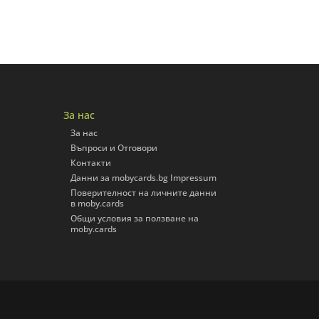
За нас
За нас
Въпроси и Отговори
Контакти
Данни за mobycards.bg Impressum
Поверителност на личните данни
в moby.cards
Общи условия за ползване на
moby.cards