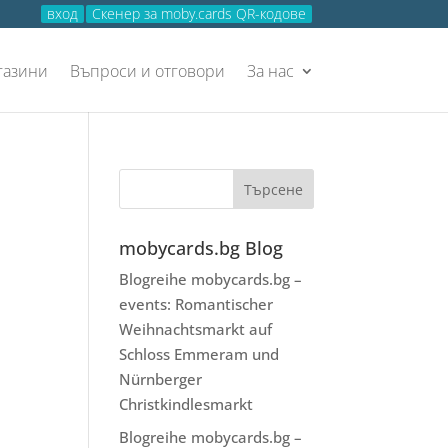
вход
Скенер за moby.cards QR-кодове
газини
Въпроси и отговори
За нас
mobycards.bg Blog
Blogreihe mobycards.bg –
events: Romantischer
Weihnachtsmarkt auf
Schloss Emmeram und
Nürnberger
Christkindlesmarkt
Blogreihe mobycards.bg –