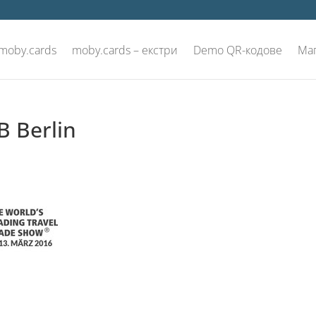
 moby.cards
moby.cards – екстри
Demo QR-кодове
Ма
B Berlin