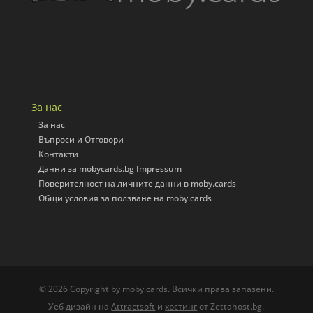
За нас
За нас
Въпроси и Отговори
Контакти
Данни за mobycards.bg Impressum
Поверителност на личните данни в moby.cards
Общи условия за ползване на moby.cards
© 2026 Copyright by moby.cards. Всички права запазени.
Уеб дизайн на
Attractsoft
и
хостинг
от Zettahost.bg.