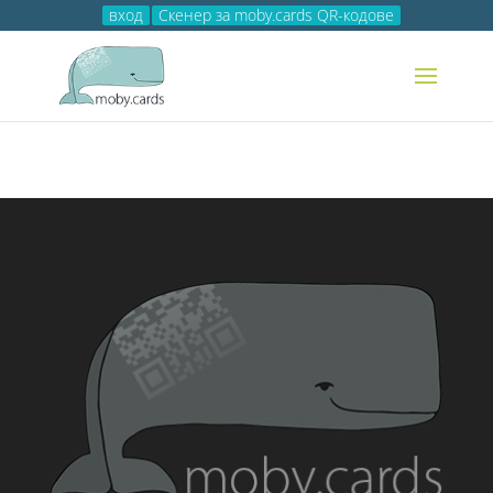
вход
Скенер за moby.cards QR-кодове