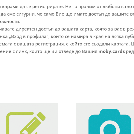
 караме да се регистрирате. Не го правим от любопитство 
 да сме сигурни, че само Вие ще имате достъп до вашите 
можности:
чавате директен достъп до вашата карта, която за вас в р
нка „Вход в профила“, който се намира в края на всяка пу
емата с вашата регистрация, с който сте създали картата. 
ение с линк, който ще Ви отведе до Вашия
moby.cards
ред