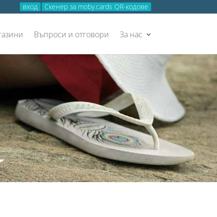
вход
Скенер за moby.cards QR-кодове
газини
Въпроси и отговори
За нас