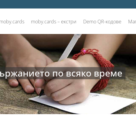
 moby.cards
moby.cards – екстри
Demo QR-кодове
Ма
ържанието по всяко време