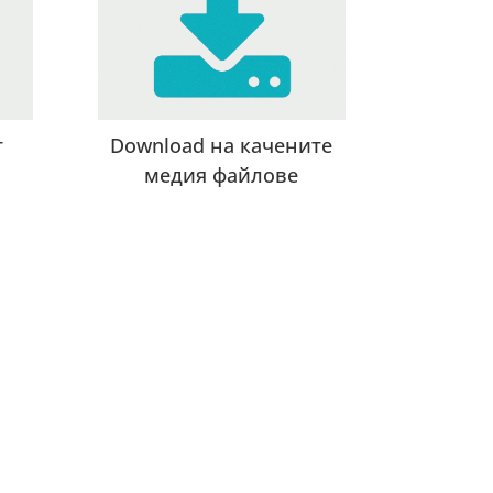
т
Download на качените
медия файлове