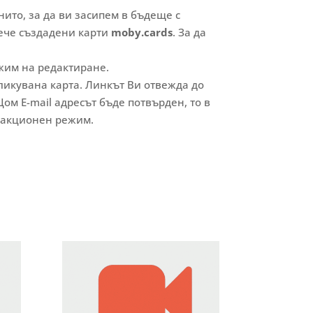
нито, за да ви засипем в бъдеще с
вече създадени карти
moby.cards
. За да
ежим на редактиране.
бликувана карта. Линкът Ви отвежда до
Щом E-mail адресът бъде потвърден, то в
акционен режим.