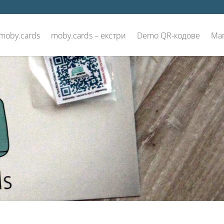
 moby.cards
moby.cards – екстри
Demo QR-кодове
Ма