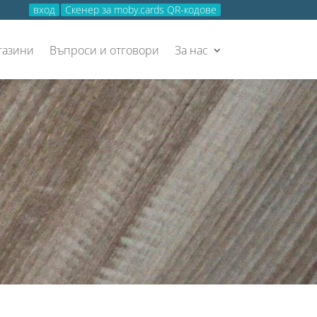
вход
Скенер за moby.cards QR-кодове
газини
Въпроси и отговори
За нас