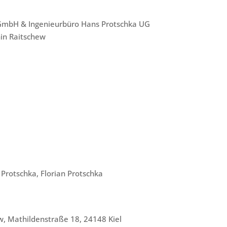
t GmbH & Ingenieurbüro Hans Protschka UG
hin Raitschew
Protschka, Florian Protschka
ew, Mathildenstraße 18, 24148 Kiel